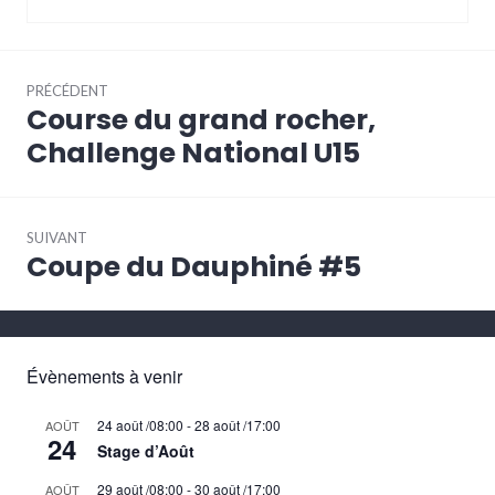
Navigation
PRÉCÉDENT
de
Course du grand rocher,
Article
l’article
précédent :
Challenge National U15
SUIVANT
Coupe du Dauphiné #5
Article
Suivant:
Évènements à venir
24 août /08:00
-
28 août /17:00
AOÛT
24
Stage d’Août
29 août /08:00
-
30 août /17:00
AOÛT