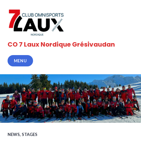
Accéder
au
contenu
principal
CO 7 Laux Nordique Grésivaudan
MENU
NEWS
,
STAGES