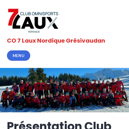
Accéder
au
contenu
principal
CO 7 Laux Nordique Grésivaudan
MENU
Présentation Club