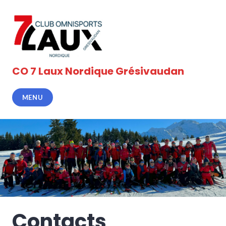
Accéder
au
contenu
principal
CO 7 Laux Nordique Grésivaudan
MENU
Contacts