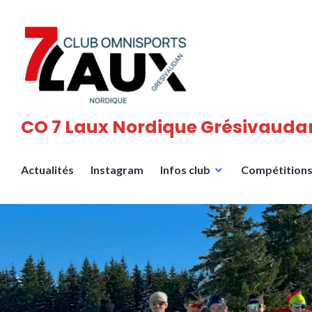
Accéder
au
contenu
principal
CO 7 Laux Nordique Grésivauda
Actualités
Instagram
Infos club
Compétition