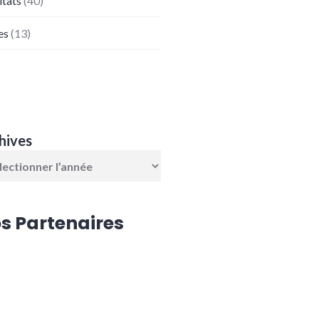
ltats
(40)
es
(13)
hives
s Partenaires