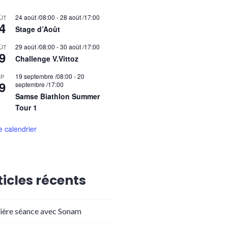
24 août /08:00
-
28 août /17:00
ÛT
4
Stage d’Août
29 août /08:00
-
30 août /17:00
ÛT
9
Challenge V.Vittoz
19 septembre /08:00
-
20
EP
9
septembre /17:00
Samse Biathlon Summer
Tour 1
le calendrier
ticles récents
ière séance avec Sonam