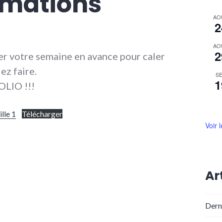
mations
AO
2
AO
2
er votre semaine en avance pour caler
ez faire.
S
1
OLIO !!!
lle 1
Télécharger
Voir 
Ar
Dern