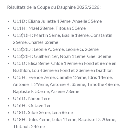
Résultats de la Coupe du Dauphiné 2025/2026 :
U11D : Eliana Juliette 49ème, Anaelle 55ème
U11H : Maël 28ème, Titouan 50ème
U13(1)H : Martin 5ème, Basile 18ème, Constantin
26ème, Charles 32ème
U13(2)D : Léonie A. 3ème, Léonie G. 20ème
U13(2)H : Guilhem 1er, Noah 11ème, Gaël 34ème
U15D : Elisa 8ème, Chloé 19ème en Fond et 8ème en
Biathlon, Lou 43ème en Fond et 23ème en biathlon
U15H : Evence 7ème, Camille 12ème, Idris 14ème,
Antoine T. 29ème, Antoine B. 35ème, Timothé 48ème,
Baptiste F. 50ème, Arsène 73ème
U16D : Ninon 1ère
U16H : Octave 1er
U18D : Siloé 3ème, Léna 8ème
U18H : Jules 4ème, Luka 11ème, Baptiste D. 20ème,
Thibault 24ème