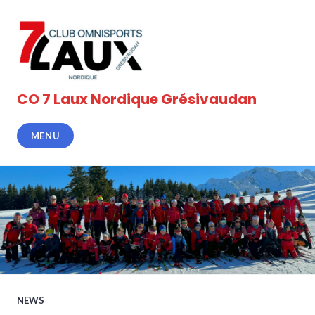
Accéder
au
contenu
principal
CO 7 Laux Nordique Grésivaudan
MENU
NEWS