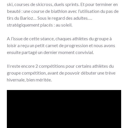
ski, courses de skicross, duels sprints. Et pour terminer en
beauté : une course de biathlon avec l’utilisation du pas de
tirs du Barioz… Sous le regard des adultes….
stratégiquement placés : au soleil.
A l’issue de cette séance, chaques athlètes du groupe à
loisir a reçu un petit carnet de progression et nous avons
ensuite partagé un dernier moment convivial.
Il reste encore 2 compétitions pour certains athlètes du
groupe compétition, avant de pouvoir débuter une trève
hivernale, bien méritée.