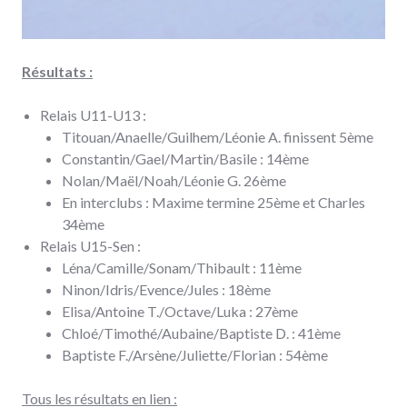
Résultats :
Relais U11-U13 :
Titouan/Anaelle/Guilhem/Léonie A. finissent 5ème
Constantin/Gael/Martin/Basile : 14ème
Nolan/Maël/Noah/Léonie G. 26ème
En interclubs : Maxime termine 25ème et Charles
34ème
Relais U15-Sen :
Léna/Camille/Sonam/Thibault : 11ème
Ninon/Idris/Evence/Jules : 18ème
Elisa/Antoine T./Octave/Luka : 27ème
Chloé/Timothé/Aubaine/Baptiste D. : 41ème
Baptiste F./Arsène/Juliette/Florian : 54ème
Tous les résultats en lien :