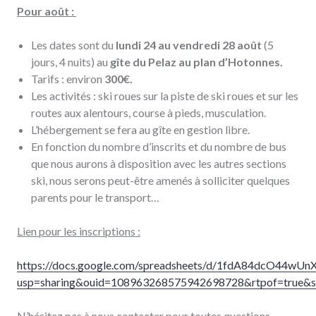
Pour août :
Les dates sont du
lundi 24 au vendredi 28 août
(5
jours, 4 nuits) au
gîte du Pelaz au plan d’Hotonnes.
Tarifs : environ
300€.
Les activités : ski roues sur la piste de ski roues et sur les
routes aux alentours, course à pieds, musculation.
L’hébergement se fera au gîte en gestion libre.
En fonction du nombre d’inscrits et du nombre de bus
que nous aurons à disposition avec les autres sections
ski, nous serons peut-être amenés à solliciter quelques
parents pour le transport…
Lien pour les inscriptions :
https://docs.google.com/spreadsheets/d/1fdA84dcO44wUn
usp=sharing&ouid=108963268575942698728&rtpof=true&s
N’hésitez pas à nous contacter pour toutes questions