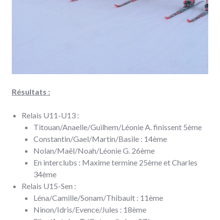
Résultats :
Relais U11-U13 :
Titouan/Anaelle/Guilhem/Léonie A. finissent 5ème
Constantin/Gael/Martin/Basile : 14ème
Nolan/Maël/Noah/Léonie G. 26ème
En interclubs : Maxime termine 25ème et Charles
34ème
Relais U15-Sen :
Léna/Camille/Sonam/Thibault : 11ème
Ninon/Idris/Evence/Jules : 18ème