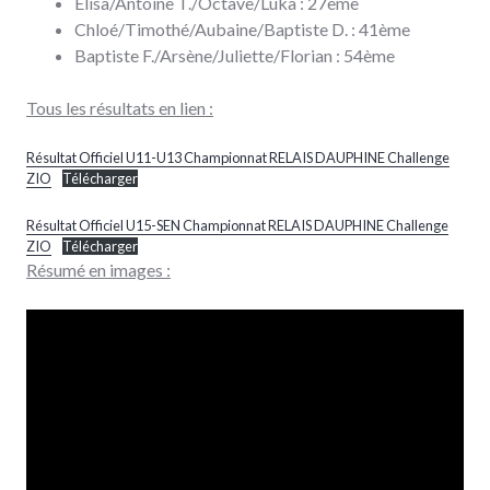
Elisa/Antoine T./Octave/Luka : 27ème
Chloé/Timothé/Aubaine/Baptiste D. : 41ème
Baptiste F./Arsène/Juliette/Florian : 54ème
Tous les résultats en lien :
Résultat Officiel U11-U13 Championnat RELAIS DAUPHINE Challenge
ZIO
Télécharger
Résultat Officiel U15-SEN Championnat RELAIS DAUPHINE Challenge
ZIO
Télécharger
Résumé en images :