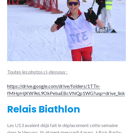
Toutes les photos ci-dessous :
https://drive.google.com/drive/folders/1TTn-
fMHpHjKW9eL9OkPebaEBcVNQp1WG?usp=drive_link
Relais Biathlon
Les U13 avaient déjà fait le déplacement cette semaine
dans le Vercors. Ils étaient mercredi 4 mars, à Bois Barbu,