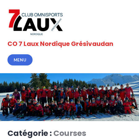
Accéder
au
contenu
principal
CO 7 Laux Nordique Grésivaudan
MENU
Catégorie :
Courses