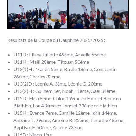
Résultats de la Coupe du Dauphiné 2025/2026 :
U11D : Eliana Juliette 49ème, Anaelle 55ème
U11H : Maël 28ème, Titouan 50ème
U13(1)H : Martin 5ème, Basile 18ème, Constantin
26ème, Charles 32ème
U13(2)D : Léonie A. 3ème, Léonie G. 20ème
U13(2)H : Guilhem 1er, Noah 11ème, Gaël 34ème
U15D : Elisa 8ème, Chloé 19ème en Fond et 8ème en
Biathlon, Lou 43ème en Fond et 23ème en biathlon
U15H : Evence 7ème, Camille 12ème, Idris 14ème,
Antoine T. 29ème, Antoine B. 35ème, Timothé 48ème,
Baptiste F. 50ème, Arsène 73ème
U16D : Ninon 1ère