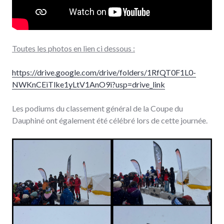
Toutes les photos en lien ci dessous :
https://drive.google.com/drive/folders/1RfQT0F1L0-
NWKnCEiTlke1yLtV1AnO9i?usp=drive_link
Les podiums du classement général de la Coupe du
Dauphiné ont également été célébré lors de cette journée.