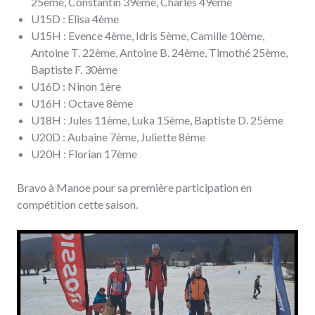
25ème, Constantin 39ème, Charles 49ème
U15D : Elisa 4ème
U15H : Evence 4ème, Idris 5ème, Camille 10ème,
Antoine T. 22ème, Antoine B. 24ème, Timothé 25ème,
Baptiste F. 30ème
U16D : Ninon 1ère
U16H : Octave 8ème
U18H : Jules 11ème, Luka 15ème, Baptiste D. 25ème
U20D : Aubaine 7ème, Juliette 8ème
U20H : Florian 17ème
Bravo à Manoe pour sa première participation en
compétition cette saison.