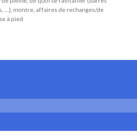
de pleine, de quoi se ravitailler (barres
s, …), montre, affaires de rechanges/de
se à pied