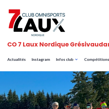
Accéder
au
contenu
principal
CO 7 Laux Nordique Grésivauda
Actualités
Instagram
Infos club
Compétition