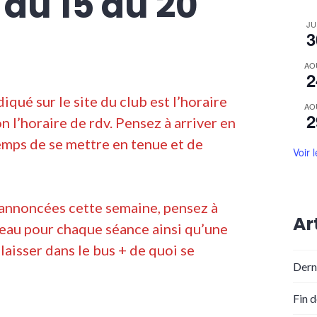
du 15 au 20
JU
3
AO
2
diqué sur le site du club est l’horaire
AO
2
n l’horaire de rdv. Pensez à arriver en
emps de se mettre en tenue et de
Voir 
 annoncées cette semaine, pensez à
Ar
eau pour chaque séance ainsi qu’une
aisser dans le bus + de quoi se
Dern
Fin 