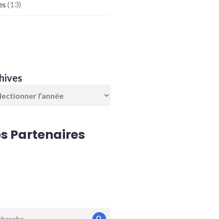
es
(13)
hives
s Partenaires
erche