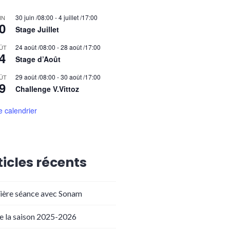
30 juin /08:00
-
4 juillet /17:00
IN
0
Stage Juillet
24 août /08:00
-
28 août /17:00
ÛT
4
Stage d’Août
29 août /08:00
-
30 août /17:00
ÛT
9
Challenge V.Vittoz
le calendrier
ticles récents
ière séance avec Sonam
de la saison 2025-2026