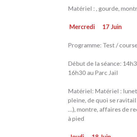
Matériel : , gourde, mont
Mercredi
17 Juin
Programme: Test / course
Début de la séance: 14h30 
16h30 au Parc Jail
Matériel: Matériel : lune
pleine, de quoi se ravitail
…), montre, affaires de r
à pied
Jeudi
18 Juin