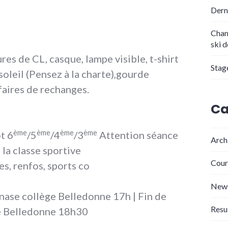
Dern
Cham
ski 
res de CL, casque, lampe visible, t-shirt
Stag
 soleil (Pensez à la charte),gourde
ffaires de rechanges.
Ca
ème
ème
ème
ème
t 6
/5
/4
/3
Attention séance
Arch
 la classe sportive
Cour
, renfos, sports co
New
nase collège Belledonne 17h | Fin de
Resu
e Belledonne 18h30