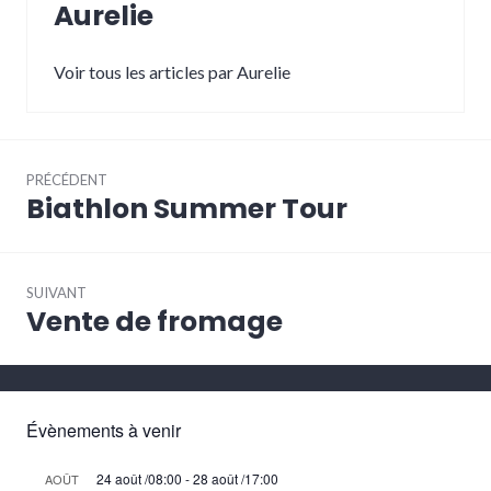
Aurelie
Voir tous les articles par Aurelie
Navigation
PRÉCÉDENT
de
Biathlon Summer Tour
Article
l’article
précédent :
SUIVANT
Vente de fromage
Article
Suivant:
Évènements à venir
24 août /08:00
-
28 août /17:00
AOÛT