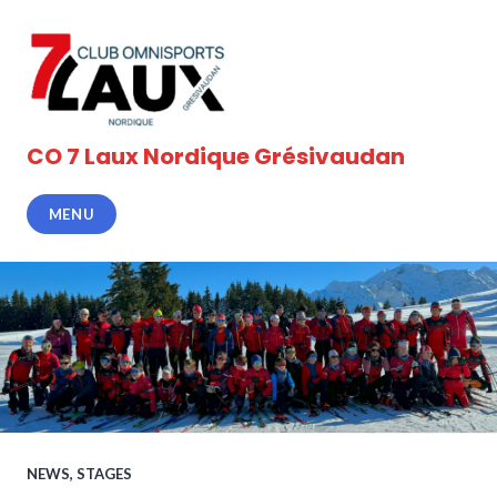
Accéder
au
contenu
principal
CO 7 Laux Nordique Grésivaudan
MENU
NEWS
,
STAGES