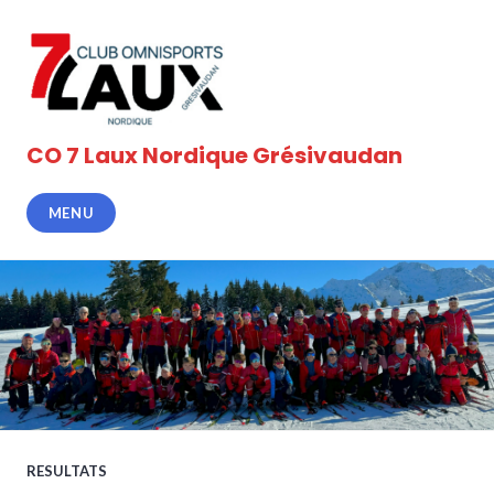
Accéder
au
contenu
principal
CO 7 Laux Nordique Grésivaudan
MENU
RESULTATS