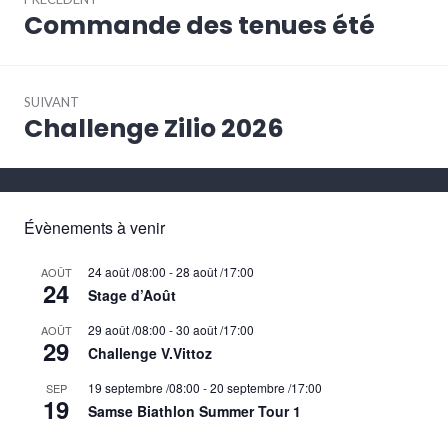
de
Commande des tenues été
Article
l’article
précédent :
SUIVANT
Challenge Zilio 2026
Article
Suivant:
Évènements à venir
24 août /08:00
-
28 août /17:00
AOÛT
24
Stage d’Août
29 août /08:00
-
30 août /17:00
AOÛT
29
Challenge V.Vittoz
19 septembre /08:00
-
20 septembre /17:00
SEP
19
Samse Biathlon Summer Tour 1