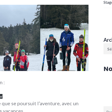
Stag
Arc
No
n :
er
que se poursuit l’aventure, avec un
Rech
es vacances.