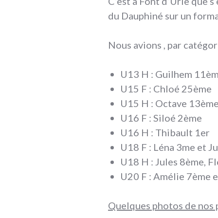
C’est à Font d’Urle que s
du Dauphiné sur un forma
Nous avions , par catégori
U13 H : Guilhem 11è
U15 F : Chloé 25ème
U15 H : Octave 13ème
U16 F : Siloé 2ème
U16 H : Thibault 1er
U18 F : Léna 3me et J
U18 H : Jules 8ème, F
U20 F : Amélie 7ème 
Quelques photos de nos 