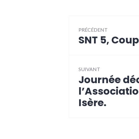
Navigation
PRÉCÉDENT
de
SNT 5, Cou
Article
l’article
précédent :
SUIVANT
Journée dé
Article
Suivant:
l’Associati
Isère.