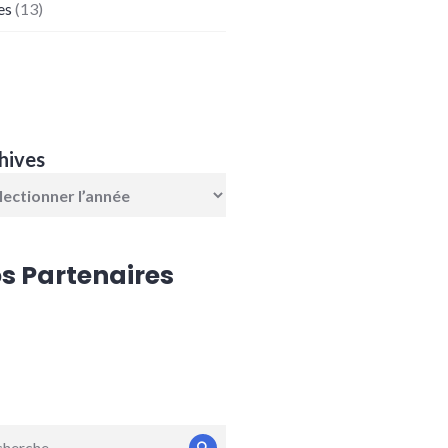
es
(13)
hives
s Partenaires
erche