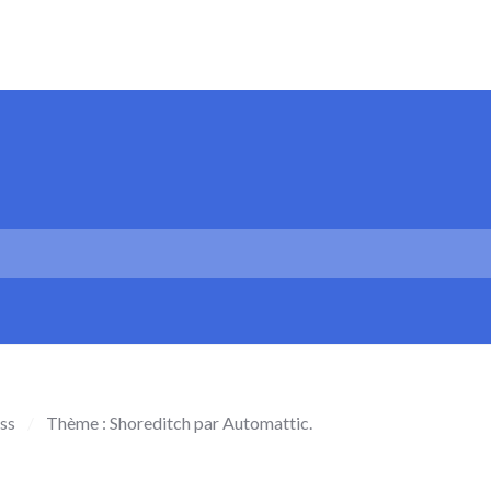
ss
/
Thème : Shoreditch par
Automattic
.