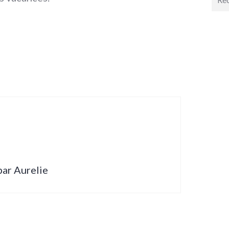
pour 
 par Aurelie