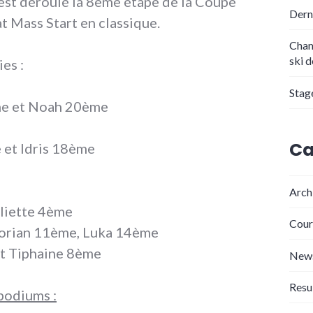
’est déroulé la 8ème étape de la Coupe
Dern
t Mass Start en classique.
Cham
ski 
es :
Stag
me et Noah 20ème
Ca
 et Idris 18ème
Arch
uliette 4ème
Cour
lorian 11ème, Luka 14ème
et Tiphaine 8ème
New
Resu
podiums :