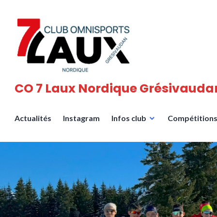
Accéder
au
contenu
principal
CO 7 Laux Nordique Grésivauda
Actualités
Instagram
Infos club
Compétition