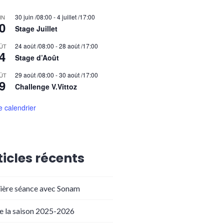
30 juin /08:00
-
4 juillet /17:00
IN
0
Stage Juillet
24 août /08:00
-
28 août /17:00
ÛT
4
Stage d’Août
29 août /08:00
-
30 août /17:00
ÛT
9
Challenge V.Vittoz
le calendrier
ticles récents
ière séance avec Sonam
de la saison 2025-2026