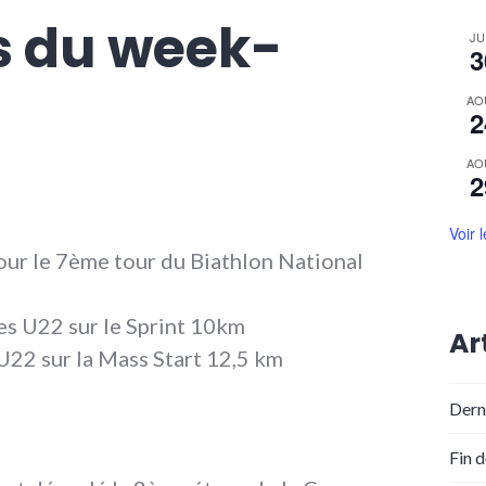
s du week-
JU
3
AO
2
AO
2
Voir 
pour le 7ème tour du Biathlon National
des U22 sur le Sprint 10km
Ar
22 sur la Mass Start 12,5 km
Dern
Fin 