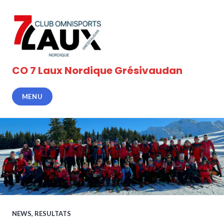
Accéder
au
contenu
principal
CO 7 Laux Nordique Grésivaudan
MENU
NEWS
,
RESULTATS