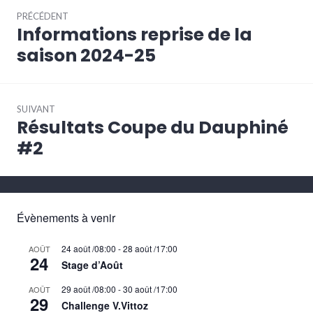
Navigation
PRÉCÉDENT
de
Informations reprise de la
Article
l’article
précédent :
saison 2024-25
SUIVANT
Résultats Coupe du Dauphiné
Article
Suivant:
#2
Évènements à venir
24 août /08:00
-
28 août /17:00
AOÛT
24
Stage d’Août
29 août /08:00
-
30 août /17:00
AOÛT
29
Challenge V.Vittoz