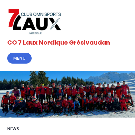
Accéder
au
contenu
principal
CO 7 Laux Nordique Grésivaudan
MENU
NEWS