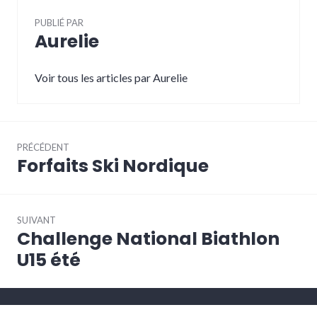
PUBLIÉ PAR
Aurelie
Voir tous les articles par Aurelie
Navigation
PRÉCÉDENT
de
Forfaits Ski Nordique
Article
l’article
précédent :
SUIVANT
Challenge National Biathlon
Article
Suivant:
U15 été