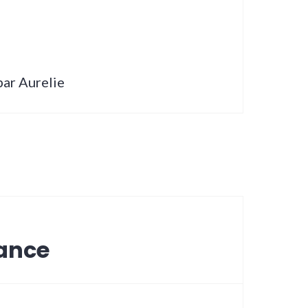
 par Aurelie
éance