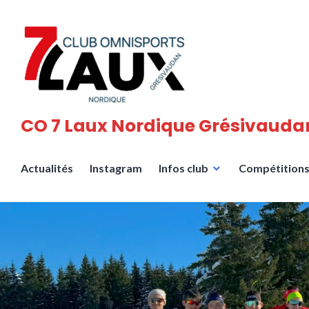
Accéder
au
contenu
principal
CO 7 Laux Nordique Grésivauda
Actualités
Instagram
Infos club
Compétition