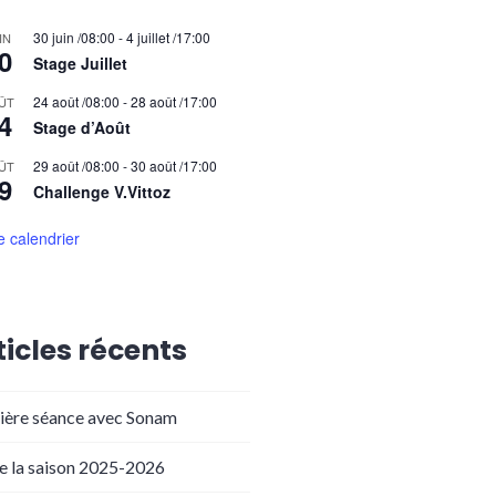
30 juin /08:00
-
4 juillet /17:00
IN
0
Stage Juillet
24 août /08:00
-
28 août /17:00
ÛT
4
Stage d’Août
29 août /08:00
-
30 août /17:00
ÛT
9
Challenge V.Vittoz
le calendrier
ticles récents
ière séance avec Sonam
de la saison 2025-2026