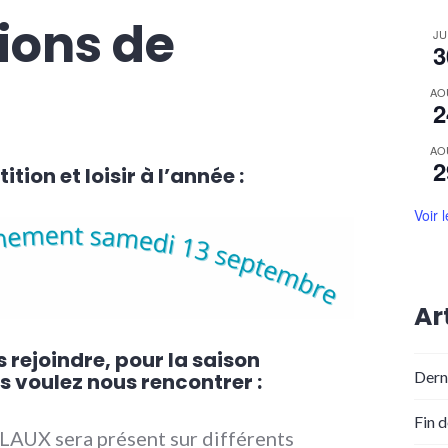
ions de
JU
3
AO
2
AO
2
ion et loisir à l’année :
Voir 
Ar
 rejoindre, pour la saison
Dern
s voulez nous rencontrer :
Fin 
LAUX sera présent sur différents