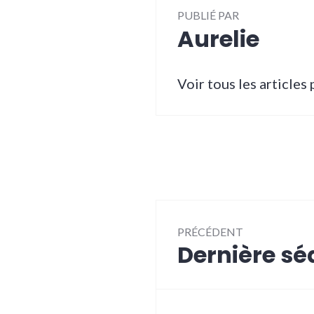
PUBLIÉ PAR
Aurelie
Voir tous les articles
Navigation
PRÉCÉDENT
de
Dernière s
Article
l’article
précédent :