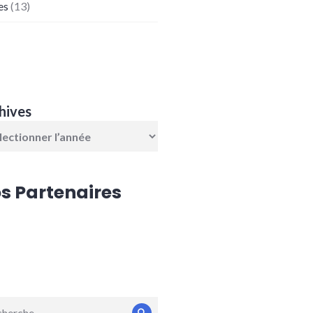
es
(13)
hives
s Partenaires
erche