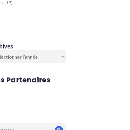
es
(13)
hives
s Partenaires
erche