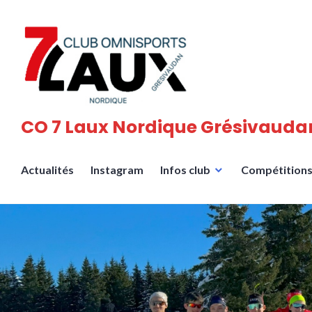
Accéder
au
contenu
principal
CO 7 Laux Nordique Grésivauda
Actualités
Instagram
Infos club
Compétition