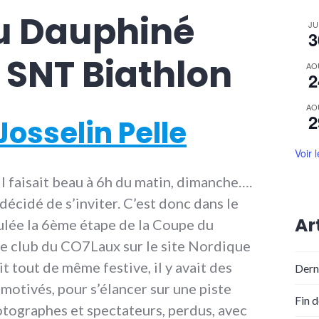
u Dauphiné
JU
3
 SNT Biathlon
AO
2
AO
2
osselin Pelle
Voir 
 Il faisait beau à 6h du matin, dimanche….
décidé de s’inviter. C’est donc dans le
Ar
oulée la 6ème étape de la Coupe du
le club du CO7Laux sur le site Nordique
t tout de même festive, il y avait des
Dern
 motivés, pour s’élancer sur une piste
Fin 
otographes et spectateurs, perdus, avec