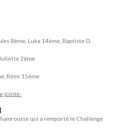
ules 8ème, Luka 14ème, Baptiste D.
Juliette 2ème
me, Rémi 15ème
e jointe:
r
 Chamrousse qui a remporté le Challenge