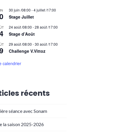
30 juin /08:00
-
4 juillet /17:00
IN
0
Stage Juillet
24 août /08:00
-
28 août /17:00
ÛT
4
Stage d’Août
29 août /08:00
-
30 août /17:00
ÛT
9
Challenge V.Vittoz
le calendrier
ticles récents
ière séance avec Sonam
de la saison 2025-2026