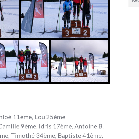
pour 
Chloé 11ème, Lou 25ème
amille 9ème, Idris 17ème, Antoine B.
ème, Timothé 34ème, Baptiste 41ème,