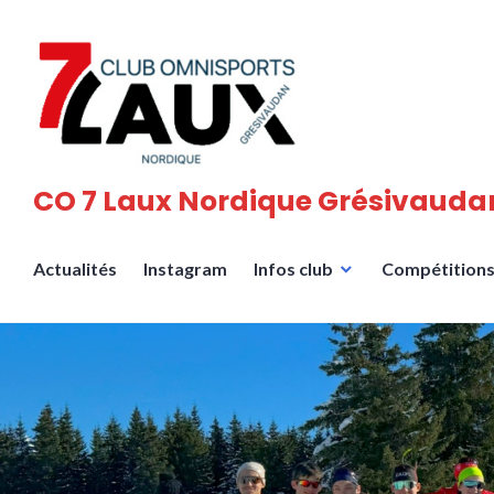
Accéder
au
contenu
principal
CO 7 Laux Nordique Grésivauda
Actualités
Instagram
Infos club
Compétition