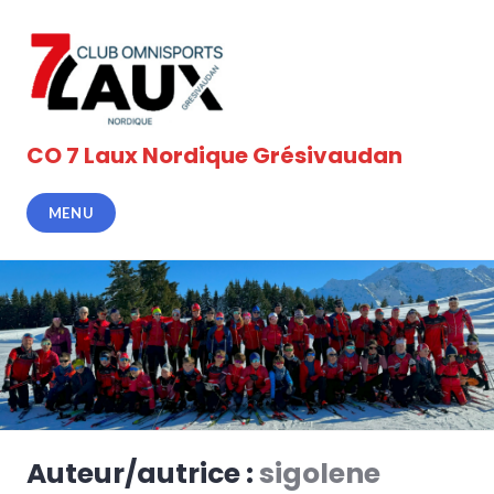
Accéder
au
contenu
principal
CO 7 Laux Nordique Grésivaudan
MENU
Auteur/autrice :
sigolene